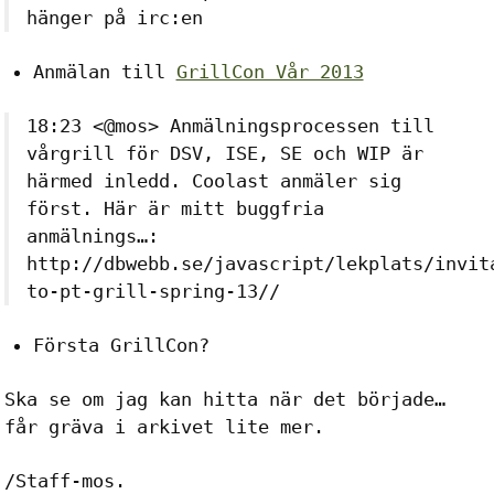
hänger på irc:en
Anmälan till
GrillCon Vår 2013
18:23 <@mos> Anmälningsprocessen till
vårgrill för DSV, ISE, SE och WIP är
härmed inledd. Coolast anmäler sig
först. Här är mitt buggfria
anmälnings…:
http://dbwebb.se/javascript/lekplats/invit
to-pt-grill-spring-13//
Första GrillCon?
Ska se om jag kan hitta när det började…
får gräva i arkivet lite mer.
/Staff-mos.